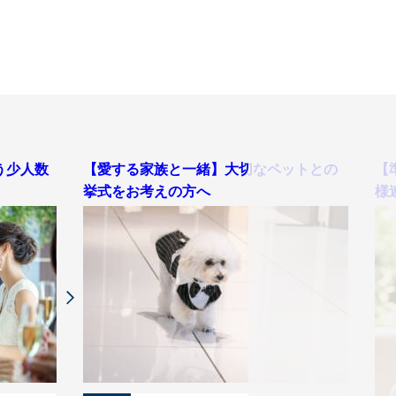
う少人数
【愛する家族と一緒】大切なペットとの
【
挙式をお考えの方へ
様