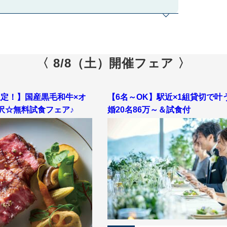
〈 8/8（土）開催フェア 〉
限定！】国産黒毛和牛×オ
【6名～OK】駅近×1組貸切で叶
沢☆無料試食フェア♪
婚20名86万～＆試食付
ッフが安心のフルサポート！おふたりにあった結婚式を
空のチャペルは必見！！
入場を体験♪市内を一望できる景観を背景に、お二人の
ッチン併設・バリアフリー・101Mの絶景を体感できる