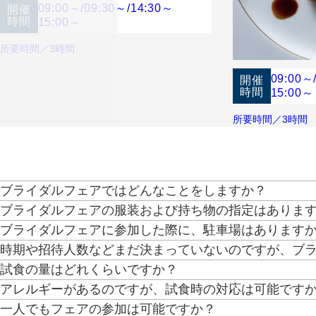
当館。設備面も、景色や料理の演出でもゲストのおもてなしを考え抜い
09:00～
/
09:30～
/
14:30～
開催
時間
15:00～
【料理口コミ8年連続1位受賞！】結婚式当日のメニューはシェフと共
所要時間／3時間
ン併設だからこそできるフランベ演出はゲストからも大好評！お料理に
09:00～
開催
【ドレスサロン併設！1,000点のラインナップ『ブライダルハウスTU
時間
15:00～
設。花嫁を魅了し続けるドレスをご体験ください※試着ご希望の方は事
所要時間／3時間
ス／ラフィリエ／エルシール／フルブルーム／エレノア／ハーディエイ
【開放感あふれるワンフロア貸切会場】1組貸切の為、ロビー、挙式会
アシュレイ／アグネス／クアロ／その他多数
ト可能。どんな色味でも合う会場のため、天井装飾やコーディネートで
《ご見学》お車の方は、地下駐車場無料GEEKS OKAYAMA《ウェル
ブライダルフェアではどんなことをしますか？
ブライダルフェアの服装および持ち物の指定はありま
チャペル・パーティ会場の見学、ご試食、相談会、お見積りのご説明等
ブライダルフェアに参加した際に、駐車場はあります
服装は普段着でお気軽にお越しください。写真もご自由に撮影していた
《来館最大7万円プレゼント》【1】1件目見学で旅行券3万円（2件目以
時期や招待人数などまだ決まっていないのですが、ブ
クレド地下駐車場にお停めいただけますと、全額対応いたします。
円（20名様以上での挙式・結婚式をご検討の方）【3】無料試食（2万
試食の量はどれくらいですか？
参加可能です。大まかでも時期や人数がわかっていると、より具体的な
《その他来館特典》GEEKS OKAYAMA駐車場無料
アレルギーがあるのですが、試食時の対応は可能です
前菜・スープ・メイン(肉・魚）を1プレートに盛り込み、デザート付
《成約特典》【1】挙式料20万円OFF【2】衣装48万円分プレゼント
一人でもフェアの参加は可能ですか？
対応しております。予約時にお聞かせください。