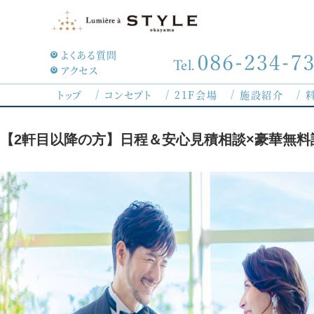
よくある質問
Tel.
アクセス
8/8
トップ
コンセプト
21F会場
施設紹介
（土
【2軒目以降の方】日程＆安心見積相談×豪華無料