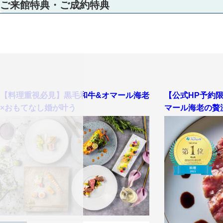
ご来館特典・ご成約特典
【料理重視必見】黒毛和牛&オマール海老
【公式HP予約
×おもてなし婚が叶う
マール海老の贅
【初めての見学・列席経験０でも安心♪】スタイルグループのプロスタ
ご提案します。中でも、シャンデリアと大理石が白くキラキラと輝く天
【圧巻の絶景！天空チャペル】地上101ｍの天空のチャペルでの、挙式
挙式シーンをイメージ♪
【1フロア完全貸切！ゲストのおもてなしにこだわった会場】オープンキ