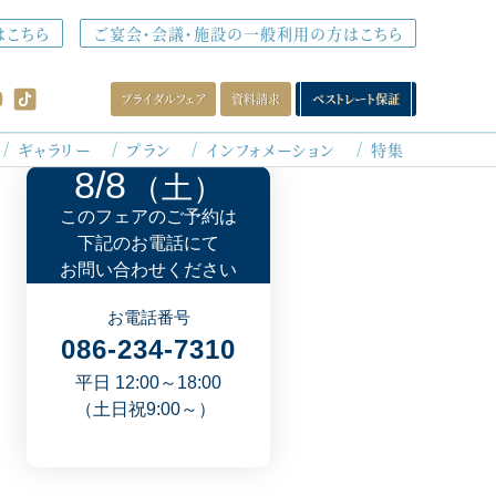
はこちら
ご宴会・会議・施設の一般利用の方はこちら
ブライダルフェア
資料請求
ベストレート保証
ギャラリー
プラン
インフォメーション
特集
8/8
（土）
最新のイチオシフェアはこちら
このフェアの
ご予約は
下記の
お電話にて
8/8
土
お問い合わせください
09:00～/09:30～/14:30～/15:00～
直前OK【8年連続人気♪】和牛と甘鯛の贅沢
お電話番号
パーティ
試食×チャペル＆ドレス体験
086-234-7310
平日 12:00～18:00
8/9
日
（土日祝9:00～）
10:30～/11:00～/15:00～/15:30～
当日OK【花嫁ALL体験】憧れチャペル×豪華
6品無料試食×衣装48万円プレゼント