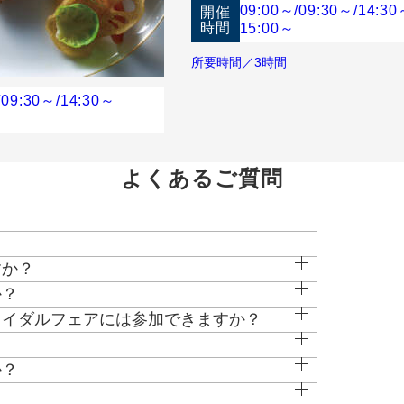
ています。
09:00～
/
09:30～
/
14:30
開催
時間
15:00～
に打合せをして創るフルオリジナル料理。オープンキッチ
所要時間／3時間
こだわりたい方必見！！
/
09:30～
/
14:30～
TU』を体感】全国提携ドレスショップが同ビル13Fに併
前にお問合せ下さい。【取り扱いブランド】プロノビア
ミス／ヴィクトリア フランセスカ／アナスイ／ローラ
よくあるご質問
場、披露宴会場と全ての空間が自由自在にコーディネー
自分らしさを演出♪
カムベビー認定会場》お子様がいても安心♪
すか？
、おふたりにぴったりなご提案をいたします。
か？
だけます。
降は1万円）【2】併設レストランSORAディナー券2万
ライダルフェアには参加できますか？
円相当）
お見積りの作成や、ご提案が可能です。
か？
きの無料試食となっております。
※特典は人数・日程で適用制限有