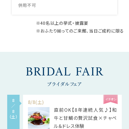
併用不可
※40名以上の挙式・披露宴
※おふたり揃ってのご来館、当日ご成約に限る
BRIDAL FAIR
ブライダルフェア
イチオシ
8
8/8(土)
／
直前OK【8年連続人気♪】和
8
（土）
牛と甘鯛の贅沢試食×チャペ
ル＆ドレス体験