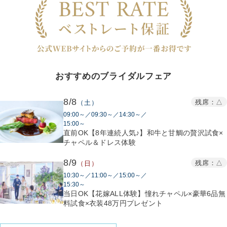
おすすめのブライダルフェア
8/8
残席：△
（土）
09:00～／09:30～／14:30～／
15:00～
直前OK【8年連続人気♪】和牛と甘鯛の贅沢試食×
チャペル＆ドレス体験
8/9
残席：△
（日）
10:30～／11:00～／15:00～／
15:30～
当日OK【花嫁ALL体験】憧れチャペル×豪華6品無
料試食×衣装48万円プレゼント