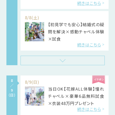
続きはこちら
その他
8/8(土)
【初見学でも安心】結婚式の疑
問を解決×感動チャペル体験
×試食
続きはこちら
イチオシ
8
8/9(日)
／
当日OK【花嫁ALL体験】憧れ
9
（日）
チャペル×豪華6品無料試食
×衣装48万円プレゼント
続きはこちら