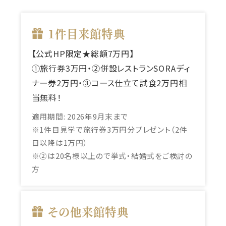
1件目来館特典
【公式HP限定★総額7万円】
①旅行券3万円・②併設レストランSORAディ
ナー券2万円・③コース仕立て試食2万円相
当無料！
適用期間:
2026年9月末まで
※1件目見学で旅行券3万円分プレゼント（2件
目以降は1万円）
※②は20名様以上ので挙式・結婚式をご検討の
方
その他来館特典