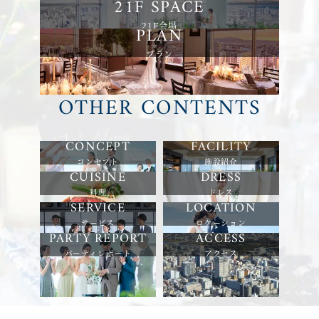
21F会場
プラン
OTHER CONTENTS
コンセプト
施設紹介
料理
ドレス
サービス
ロケーション
パーティレポート
アクセス