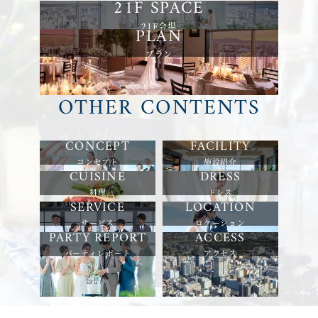
21F会場
プラン
OTHER CONTENTS
コンセプト
施設紹介
料理
ドレス
サービス
ロケーション
パーティレポート
アクセス