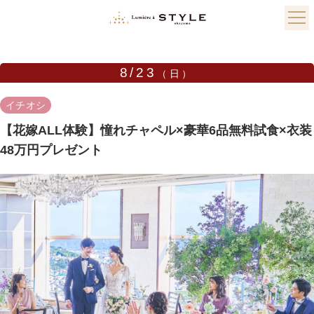
8/23
（日）
イチオシ
【花嫁ALL体験】憧れチャペル×豪華6品無料試食×衣装
48万円プレゼント