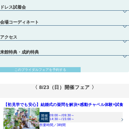
ドレス試着会
会場コーディネート
アクセス
来館特典・成約特典
【初めての見学・列席経験０でも安心♪】スタイルグループのプロスタッフが安心
のフルサポート！おふたりにあった結婚式をご提案します。中でも、シャンデリア
と大理石が白くキラキラと輝く天空のチャペルは必見！！
【圧巻の絶景！天空チャペル】地上101ｍの天空のチャペルでの、挙式入場を体験♪
このブライダルフェアを予約する
市内を一望できる景観を背景に、お二人の挙式シーンをイメージ♪
【1フロア完全貸切！ゲストのおもてなしにこだわった会場】オープンキッチン併
〈 8/23（日）開催フェア 〉
設・バリアフリー・101Mの絶景を体感できる当館。設備面も、景色や料理の演出
でもゲストのおもてなしを考え抜いています。
【料理口コミ8年連続1位受賞！】結婚式当日のメニューはシェフと共に打合せをし
て創るフルオリジナル料理。オープンキッチン併設だからこそできるフランベ演出
【初見学でも安心】結婚式の疑問を解決×感動チャペル体験×試食
はゲストからも大好評！お料理にこだわりたい方必見！！
【ドレスサロン併設！1,000点のラインナップ『ブライダルハウスTUTU』を体感】
09:00～
/
09:30～
開催
全国提携ドレスショップが同ビル13Fに併設。花嫁を魅了し続けるドレスをご体験
時間
14:30～
/
15:00～
ください※試着ご希望の方は事前にお問合せ下さい。【取り扱いブランド】プロノ
所要時間／3時間
【開放感あふれるワンフロア貸切会場】1組貸切の為、ロビー、挙式会場、披露宴