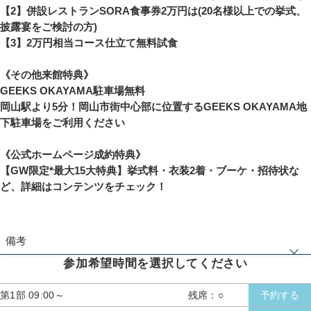
【2】併設レストランSORA食事券2万円は(20名様以上での挙式、
披露宴をご検討の方)
【3】2万円相当コース仕立て無料試食
《その他来館特典》
GEEKS OKAYAMA駐車場無料
岡山駅より5分！岡山市街中心部に位置するGEEKS OKAYAMA地
下駐車場をご利用ください
《公式ホームページ成約特典》
【GW限定*最大15大特典】挙式料・衣装2着・ブーケ・招待状な
ど、詳細はコンテンツをチェック！
備考
参加希望時間を選択してください
※《成約特典》人数・日程で適用制限有。その他、特典プラン併用不可
第1部 09:00～
残席：○
予約する