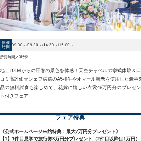
開催
09:00～/09:30～/14:30～/15:00～
時間
所要時間／3時間
地上101Mからの圧巻の景色を体感！天空チャペルの挙式体験＆口
コミ高評価☆シェフ厳選のA5和牛やオマール海老を使用した豪華6
品の無料試食も楽しめて、花嫁に嬉しい衣裳48万円分のプレゼン
ト付きフェア
フェア特典
《公式ホームページ来館特典：最大7万円分プレゼント》
【1】1件目見学で旅行券3万円分プレゼント（2件目以降は1万円）