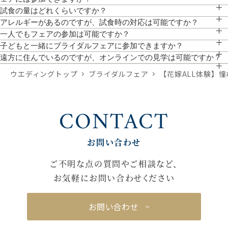
参加可能です。大まかでも時期や人数がわかっていると、より具体的なお見積りの
試食の量はどれくらいですか？
作成や、ご提案が可能です。
前菜・スープ・メイン(肉・魚）を1プレートに盛り込み、デザート付きの無料試食
アレルギーがあるのですが、試食時の対応は可能ですか？
となっております。
対応しております。予約時にお聞かせください。
一人でもフェアの参加は可能ですか？
お一人でのご参加、ご友人やご家族とのご参加も可能です。
子どもと一緒にブライダルフェアに参加できますか？
ぜひ一緒にご来館ください。館内はバリアフリーのためベビーカーでのご来館も可
遠方に住んでいるのですが、オンラインでの見学は可能ですか？
能です。個室対応も可能ですので、事前にご希望をお聞かせください。
スマホやPCから参加が可能です。「オンライン相談フェア」よりご予約いただけ
ウエディングトップ
ブライダルフェア
【花嫁ALL体験】
ます。
CONTACT
お問い合わせ
ご不明な点の質問やご相談など、
お気軽にお問い合わせください
お問い合わせ