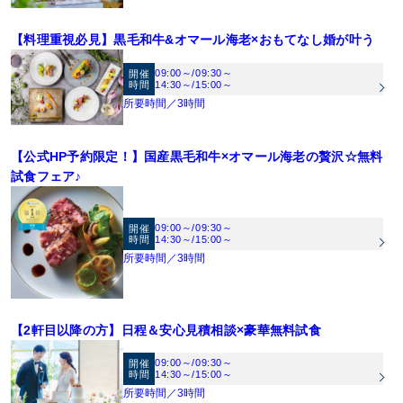
ビアス／ラフィリエ／エルシール／フルブルーム／エレノア／ハーディエイミス／
会場と全ての空間が自由自在にコーディネート可能。どんな色味でも合う会場のた
ヴィクトリア フランセスカ／アナスイ／ローラアシュレイ／アグネス／クアロ／そ
《ご見学》お車の方は、GEEKS OKAYAMA地下駐車場無料《ウェルカムベビー認
め、天井装飾やコーディネートで自分らしさを演出♪
【料理重視必見】黒毛和牛&オマール海老×おもてなし婚が叶う
の他多数
定会場》お子様がいても安心♪
09:00～
/
09:30～
開催
時間
14:30～
/
15:00～
《来館最大7万円プレゼント》【1】1件目見学で旅行券3万円（2件目以降は1万
所要時間／3時間
円）【2】併設レストランSORAディナー券2万円（20名様以上での挙式・結婚式を
ご検討の方）【3】無料試食（2万円相当）
《その他来館特典》GEEKS OKAYAMA駐車場無料
【公式HP予約限定！】国産黒毛和牛×オマール海老の贅沢☆無料
《ご成約特典》【1】挙式料20万円【2】衣装48万円分※特典は人数・日程で適用
試食フェア♪
制限有
09:00～
/
09:30～
開催
時間
14:30～
/
15:00～
所要時間／3時間
【2軒目以降の方】日程＆安心見積相談×豪華無料試食
09:00～
/
09:30～
開催
時間
14:30～
/
15:00～
所要時間／3時間