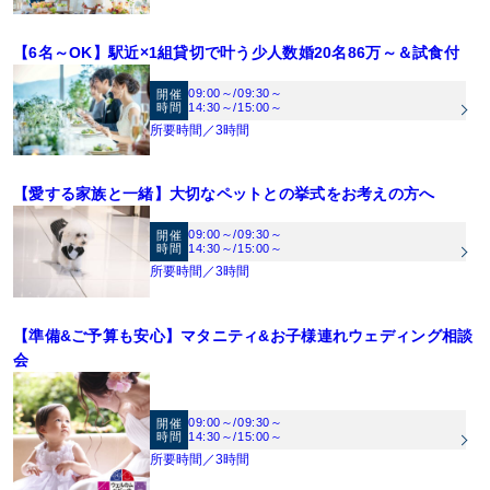
【6名～OK】駅近×1組貸切で叶う少人数婚20名86万～＆試食付
09:00～
/
09:30～
開催
時間
14:30～
/
15:00～
所要時間／3時間
【愛する家族と一緒】大切なペットとの挙式をお考えの方へ
09:00～
/
09:30～
開催
時間
14:30～
/
15:00～
所要時間／3時間
【準備&ご予算も安心】マタニティ&お子様連れウェディング相談
会
09:00～
/
09:30～
開催
時間
14:30～
/
15:00～
所要時間／3時間