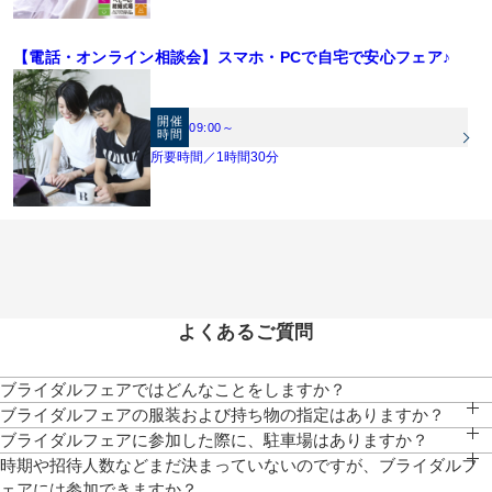
【電話・オンライン相談会】スマホ・PCで自宅で安心フェア♪
開催
09:00～
時間
所要時間／1時間30分
よくあるご質問
ブライダルフェアではどんなことをしますか？
チャペル・パーティ会場の見学、ご試食、相談会、お見積りのご説明等、おふたり
ブライダルフェアの服装および持ち物の指定はありますか？
にぴったりなご提案をいたします。
服装は普段着でお気軽にお越しください。写真もご自由に撮影していただけます。
ブライダルフェアに参加した際に、駐車場はありますか？
クレド地下駐車場にお停めいただけますと、全額対応いたします。
時期や招待人数などまだ決まっていないのですが、ブライダルフ
ェアには参加できますか？