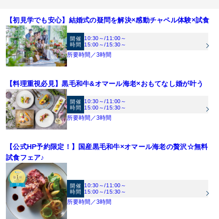
でもゲストのおもてなしを考え抜いています。
【料理口コミ8年連続1位受賞！】結婚式当日のメニューはシェフと共に打合せをし
て創るフルオリジナル料理。オープンキッチン併設だからこそできるフランベ演出
【初見学でも安心】結婚式の疑問を解決×感動チャペル体験×試食
はゲストからも大好評！お料理にこだわりたい方必見！！
【ドレスサロン併設！1,000点のラインナップ『ブライダルハウスTUTU』を体感】
10:30～
/
11:00～
開催
全国提携ドレスショップが同ビル13Fに併設。花嫁を魅了し続けるドレスをご体験
時間
15:00～
/
15:30～
ください※試着ご希望の方は事前にお問合せ下さい。 【取り扱いブランド】プロノ
所要時間／3時間
【開放感あふれるワンフロア貸切会場】1組貸切の為、ロビー、挙式会場、披露宴
ビアス／ラフィリエ／エルシール／フルブルーム／エレノア／ハーディエイミス／
会場と全ての空間が自由自在にコーディネート可能。どんな色味でも合う会場のた
ヴィクトリア フランセスカ／アナスイ／ローラアシュレイ／アグネス／クアロ／そ
《ご見学》お車の方は、GEEKS OKAYAMA地下駐車場無料《ウェルカムベビー認
め、天井装飾やコーディネートで自分らしさを演出♪
【料理重視必見】黒毛和牛&オマール海老×おもてなし婚が叶う
の他多数
定会場》お子様がいても安心♪
10:30～
/
11:00～
開催
時間
15:00～
/
15:30～
《来館最大7万円プレゼント》【1】1件目見学で旅行券3万円（2件目以降は1万
所要時間／3時間
円）【2】併設レストランSORAディナー券2万円（20名様以上での挙式・結婚式を
ご検討の方）【3】無料試食（2万円相当）
《その他来館特典》GEEKS OKAYAMA駐車場無料
【公式HP予約限定！】国産黒毛和牛×オマール海老の贅沢☆無料
《ご成約特典》【1】挙式料20万円【2】衣装48万円分※特典は人数・日程で適用
試食フェア♪
制限有
10:30～
/
11:00～
開催
時間
15:00～
/
15:30～
所要時間／3時間