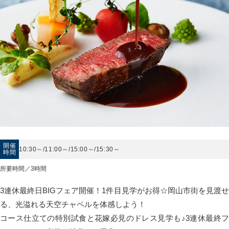
開催
10:30～/11:00～/15:00～/15:30～
時間
所要時間／3時間
3連休最終日BIGフェア開催！1件目見学がお得☆岡山市街を見渡せ
る、光溢れる天空チャペルを体感しよう！
コース仕立ての特別試食と花嫁必見のドレス見学も♪3連休最終フ