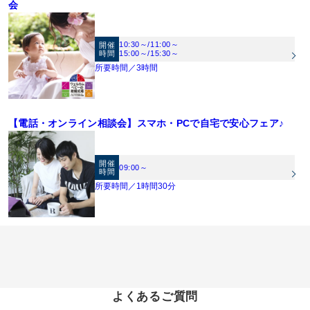
会
10:30～
/
11:00～
開催
時間
15:00～
/
15:30～
所要時間／3時間
【電話・オンライン相談会】スマホ・PCで自宅で安心フェア♪
開催
09:00～
時間
所要時間／1時間30分
よくあるご質問