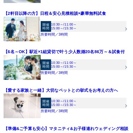
【2軒目以降の方】日程＆安心見積相談×豪華無料試食
10:30～
/
11:00～
開催
時間
15:00～
/
15:30～
所要時間／3時間
【6名～OK】駅近×1組貸切で叶う少人数婚20名86万～＆試食付
10:30～
/
11:00～
開催
時間
15:00～
/
15:30～
所要時間／3時間
【愛する家族と一緒】大切なペットとの挙式をお考えの方へ
10:30～
/
11:00～
開催
時間
15:00～
/
15:30～
所要時間／3時間
【準備&ご予算も安心】マタニティ&お子様連れウェディング相談