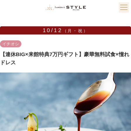
10/12
（月・祝）
イチオシ
【連休BIG×来館特典7万円ギフト】豪華無料試食×憧れ
ドレス