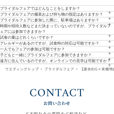
ブライダルフェアではどんなことをしますか？
チャペル・パーティ会場の見学、ご試食、相談会、お見積りのご説明等、おふたり
ブライダルフェアの服装および持ち物の指定はありますか？
にぴったりなご提案をいたします。
服装は普段着でお気軽にお越しください。写真もご自由に撮影していただけます。
ブライダルフェアに参加した際に、駐車場はありますか？
クレド地下駐車場にお停めいただけますと、全額対応いたします。
時期や招待人数などまだ決まっていないのですが、ブライダルフ
ェアには参加できますか？
参加可能です。大まかでも時期や人数がわかっていると、より具体的なお見積りの
試食の量はどれくらいですか？
作成や、ご提案が可能です。
前菜・スープ・メイン(肉・魚）を1プレートに盛り込み、デザート付きの無料試食
アレルギーがあるのですが、試食時の対応は可能ですか？
となっております。
対応しております。予約時にお聞かせください。
一人でもフェアの参加は可能ですか？
お一人でのご参加、ご友人やご家族とのご参加も可能です。
子どもと一緒にブライダルフェアに参加できますか？
ぜひ一緒にご来館ください。館内はバリアフリーのためベビーカーでのご来館も可
遠方に住んでいるのですが、オンラインでの見学は可能ですか？
能です。個室対応も可能ですので、事前にご希望をお聞かせください。
スマホやPCから参加が可能です。「オンライン相談フェア」よりご予約いただけ
ウエディングトップ
ブライダルフェア
【連休BIG×来館
ます。
CONTACT
お問い合わせ
ご不明な点の質問やご相談など、