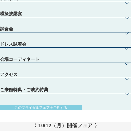
模擬披露宴
試食会
ドレス試着会
会場コーディネート
アクセス
ご来館特典・ご成約特典
【初めての見学・列席経験０でも安心♪】スタイルグループのプロスタッフが安心
のフルサポート！おふたりにあった結婚式をご提案します。中でも、シャンデリア
と大理石が白くキラキラと輝く天空のチャペルは必見！！
【圧巻の絶景！天空チャペル】地上101ｍの天空のチャペルでの、挙式入場を体験♪
このブライダルフェアを予約する
市内を一望できる景観を背景に、お二人の挙式シーンをイメージ♪
【1フロア完全貸切！ゲストのおもてなしにこだわった会場】オープンキッチン併
〈 10/12（月）開催フェア 〉
設・バリアフリー・101Mの絶景を体感できる当館。設備面も、景色や料理の演出