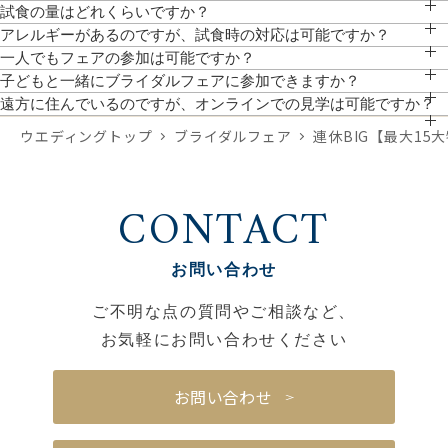
参加可能です。大まかでも時期や人数がわかっていると、より具体的なお見積りの
試食の量はどれくらいですか？
作成や、ご提案が可能です。
前菜・スープ・メイン(肉・魚）を1プレートに盛り込み、デザート付きの無料試食
アレルギーがあるのですが、試食時の対応は可能ですか？
となっております。
対応しております。予約時にお聞かせください。
一人でもフェアの参加は可能ですか？
お一人でのご参加、ご友人やご家族とのご参加も可能です。
子どもと一緒にブライダルフェアに参加できますか？
ぜひ一緒にご来館ください。館内はバリアフリーのためベビーカーでのご来館も可
遠方に住んでいるのですが、オンラインでの見学は可能ですか？
能です。個室対応も可能ですので、事前にご希望をお聞かせください。
スマホやPCから参加が可能です。「オンライン相談フェア」よりご予約いただけ
ウエディングトップ
ブライダルフェア
連休BIG【最大15
ます。
CONTACT
お問い合わせ
ご不明な点の質問やご相談など、
お気軽にお問い合わせください
お問い合わせ