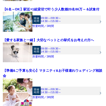
【6名～OK】駅近×1組貸切で叶う少人数婚20名86万～＆試食付
09:00～
/
09:30～
開催
時間
14:30～
/
15:00～
所要時間／3時間
【愛する家族と一緒】大切なペットとの挙式をお考えの方へ
09:00～
/
09:30～
開催
時間
14:30～
/
15:00～
所要時間／3時間
【準備&ご予算も安心】マタニティ&お子様連れウェディング相談
会
09:00～
/
09:30～
開催
時間
14:30～
/
15:00～
所要時間／3時間