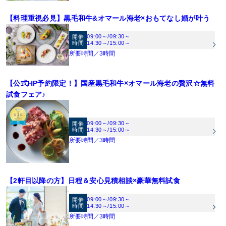
会場と全ての空間が自由自在にコーディネート可能。どんな色味でも合う会場のた
ヴィクトリア フランセスカ／アナスイ／ローラアシュレイ／アグネス／クアロ／そ
《ご見学》お車の方は、GEEKS OKAYAMA地下駐車場無料《ウェルカムベビー認
め、天井装飾やコーディネートで自分らしさを演出♪
【料理重視必見】黒毛和牛&オマール海老×おもてなし婚が叶う
の他多数
定会場》お子様がいても安心♪
09:00～
/
09:30～
開催
時間
14:30～
/
15:00～
《来館最大7万円プレゼント》【1】1件目見学で旅行券3万円（2件目以降は1万
所要時間／3時間
円）【2】併設レストランSORAディナー券2万円（20名様以上での挙式・結婚式を
ご検討の方）【3】無料試食（2万円相当）
《その他来館特典》GEEKS OKAYAMA駐車場無料
【公式HP予約限定！】国産黒毛和牛×オマール海老の贅沢☆無料
《ご成約特典》挙式料、WEB招待状、衣装、ブーケなど15大特典※特典は人数・
試食フェア♪
日程で適用制限有
09:00～
/
09:30～
開催
時間
14:30～
/
15:00～
所要時間／3時間
【2軒目以降の方】日程＆安心見積相談×豪華無料試食
09:00～
/
09:30～
開催
時間
14:30～
/
15:00～
所要時間／3時間