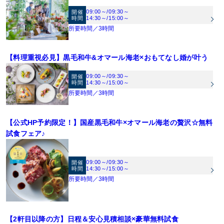
《来館最大7万円プレゼント》【1】1件目見学で旅行券3万円（2件目以降は1万
09:00～
/
09:30～
開催
時間
14:30～
/
15:00～
円）【2】併設レストランSORAディナー券2万円（20名様以上での挙式・結婚式を
所要時間／3時間
ご検討の方）【3】無料試食（2万円相当）
《その他来館特典》GEEKS OKAYAMA駐車場無料
《ご成約特典》【1】挙式料20万円OFF【2】衣装48万円分プレゼント※特典は人
【料理重視必見】黒毛和牛&オマール海老×おもてなし婚が叶う
数・日程で適用制限有
09:00～
/
09:30～
開催
時間
14:30～
/
15:00～
所要時間／3時間
【公式HP予約限定！】国産黒毛和牛×オマール海老の贅沢☆無料
試食フェア♪
09:00～
/
09:30～
開催
時間
14:30～
/
15:00～
所要時間／3時間
【2軒目以降の方】日程＆安心見積相談×豪華無料試食