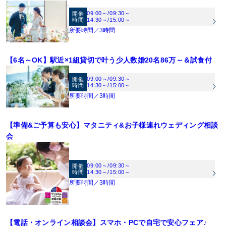
09:00～
/
09:30～
開催
時間
14:30～
/
15:00～
所要時間／3時間
【6名～OK】駅近×1組貸切で叶う少人数婚20名86万～＆試食付
09:00～
/
09:30～
開催
時間
14:30～
/
15:00～
所要時間／3時間
【準備&ご予算も安心】マタニティ&お子様連れウェディング相談
会
09:00～
/
09:30～
開催
時間
14:30～
/
15:00～
所要時間／3時間
【電話・オンライン相談会】スマホ・PCで自宅で安心フェア♪