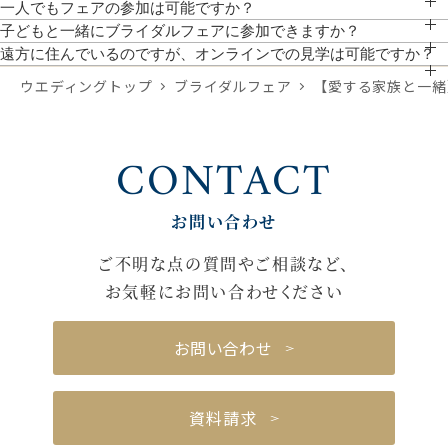
となっております。
対応しております。予約時にお聞かせください。
一人でもフェアの参加は可能ですか？
お一人でのご参加、ご友人やご家族とのご参加も可能です。
子どもと一緒にブライダルフェアに参加できますか？
ぜひ一緒にご来館ください。館内はバリアフリーのためベビーカーでのご来館も可
遠方に住んでいるのですが、オンラインでの見学は可能ですか？
能です。個室対応も可能ですので、事前にご希望をお聞かせください。
スマホやPCから参加が可能です。「オンライン相談フェア」よりご予約いただけ
ウエディングトップ
ブライダルフェア
【愛する家族と一緒
ます。
CONTACT
お問い合わせ
ご不明な点の質問やご相談など、
お気軽にお問い合わせください
お問い合わせ
資料請求