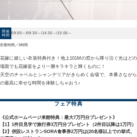
開催
09:00～/09:30～/14:30～/15:00～
時間
所要時間／3時間
花嫁に嬉しい衣装特典付き！地上101Mの窓から降り注ぐ光はどの
場面でも花嫁姿をより一層キラキラと輝くものに！
天空のチャペルとシャンデリアがきらめく会場で、本番さながら
の最高に幸せな時間を体験しちゃおう♪
フェア特典
《公式ホームページ来館特典：最大7万円分プレゼント》
【1】1件目見学で旅行券3万円分プレゼント（2件目以降は1万円）
【2】併設レストランSORA食事券2万円は(20名様以上での挙式、