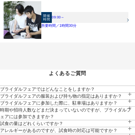
開催
09:00～
時間
所要時間／1時間30分
よくあるご質問
ブライダルフェアではどんなことをしますか？
チャペル・パーティ会場の見学、ご試食、相談会、お見積りのご説明等、おふたり
ブライダルフェアの服装および持ち物の指定はありますか？
にぴったりなご提案をいたします。
服装は普段着でお気軽にお越しください。写真もご自由に撮影していただけます。
ブライダルフェアに参加した際に、駐車場はありますか？
クレド地下駐車場にお停めいただけますと、全額対応いたします。
時期や招待人数などまだ決まっていないのですが、ブライダルフ
ェアには参加できますか？
参加可能です。大まかでも時期や人数がわかっていると、より具体的なお見積りの
試食の量はどれくらいですか？
作成や、ご提案が可能です。
前菜・スープ・メイン(肉・魚）を1プレートに盛り込み、デザート付きの無料試食
アレルギーがあるのですが、試食時の対応は可能ですか？