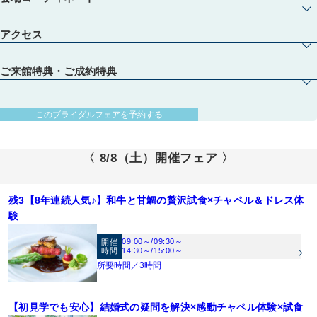
アクセス
ご来館特典・ご成約特典
【初めての見学・列席経験０でも安心♪】スタイルグループのプロスタッフが安心
のフルサポート！おふたりにあった結婚式をご提案します。中でも、シャンデリア
と大理石が白くキラキラと輝く天空のチャペルは必見！！
【圧巻の絶景！天空チャペル】地上101ｍの天空のチャペルでの、挙式入場を体験♪
このブライダルフェアを予約する
市内を一望できる景観を背景に、お二人の挙式シーンをイメージ♪
【1フロア完全貸切！ゲストのおもてなしにこだわった会場】オープンキッチン併
〈 8/8（土）開催フェア 〉
設・バリアフリー・101Mの絶景を体感できる当館。設備面も、景色や料理の演出
でもゲストのおもてなしを考え抜いています。
【料理口コミ8年連続1位受賞！】結婚式当日のメニューはシェフと共に打合せをし
て創るフルオリジナル料理。オープンキッチン併設だからこそできるフランベ演出
残3【8年連続人気♪】和牛と甘鯛の贅沢試食×チャペル＆ドレス体
はゲストからも大好評！お料理にこだわりたい方必見！！
験
【ドレスサロン併設！1,000点のラインナップ『ブライダルハウスTUTU』を体感】
全国提携ドレスショップが同ビル13Fに併設。花嫁を魅了し続けるドレスをご体験
09:00～
/
09:30～
開催
ください※試着ご希望の方は事前にお問合せ下さい。。【取り扱いブランド】プロ
時間
14:30～
/
15:00～
【開放感あふれるワンフロア貸切会場】1組貸切の為、ロビー、挙式会場、披露宴
ノビアス／ラフィリエ／エルシール／フルブルーム／エレノア／ハーディエイミス
所要時間／3時間
会場と全ての空間が自由自在にコーディネート可能。どんな色味でも合う会場のた
／ヴィクトリア フランセスカ／アナスイ／ローラアシュレイ／アグネス／クアロ／
《ご見学》お車の方は、GEEKS OKAYAMA地下駐車場無料《ウェルカムベビー認
め、天井装飾やコーディネートで自分らしさを演出♪
その他多数
定会場》お子様がいても安心♪
【初見学でも安心】結婚式の疑問を解決×感動チャペル体験×試食