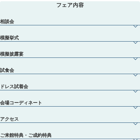
フェア内容
相談会
模擬挙式
模擬披露宴
試食会
ドレス試着会
会場コーディネート
アクセス
ご来館特典・ご成約特典
【初めての見学・列席経験０でも安心♪】スタイルグループのプロスタッフが安心