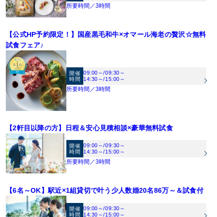
数・日程で適用制限有
所要時間／3時間
【公式HP予約限定！】国産黒毛和牛×オマール海老の贅沢☆無料
試食フェア♪
09:00～
/
09:30～
開催
時間
14:30～
/
15:00～
所要時間／3時間
【2軒目以降の方】日程＆安心見積相談×豪華無料試食
09:00～
/
09:30～
開催
時間
14:30～
/
15:00～
所要時間／3時間
【6名～OK】駅近×1組貸切で叶う少人数婚20名86万～＆試食付
09:00～
/
09:30～
開催
時間
14:30～
/
15:00～