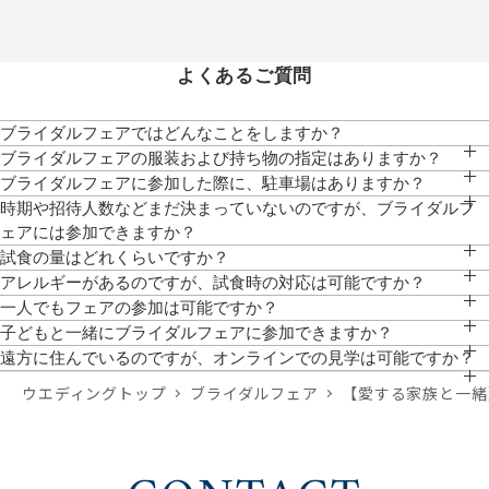
よくあるご質問
ブライダルフェアではどんなことをしますか？
チャペル・パーティ会場の見学、ご試食、相談会、お見積りのご説明等、おふたり
ブライダルフェアの服装および持ち物の指定はありますか？
にぴったりなご提案をいたします。
服装は普段着でお気軽にお越しください。写真もご自由に撮影していただけます。
ブライダルフェアに参加した際に、駐車場はありますか？
クレド地下駐車場にお停めいただけますと、全額対応いたします。
時期や招待人数などまだ決まっていないのですが、ブライダルフ
ェアには参加できますか？
参加可能です。大まかでも時期や人数がわかっていると、より具体的なお見積りの
試食の量はどれくらいですか？
作成や、ご提案が可能です。
前菜・スープ・メイン(肉・魚）を1プレートに盛り込み、デザート付きの無料試食
アレルギーがあるのですが、試食時の対応は可能ですか？
となっております。
対応しております。予約時にお聞かせください。
一人でもフェアの参加は可能ですか？
お一人でのご参加、ご友人やご家族とのご参加も可能です。
子どもと一緒にブライダルフェアに参加できますか？
ぜひ一緒にご来館ください。館内はバリアフリーのためベビーカーでのご来館も可
遠方に住んでいるのですが、オンラインでの見学は可能ですか？
能です。個室対応も可能ですので、事前にご希望をお聞かせください。
スマホやPCから参加が可能です。「オンライン相談フェア」よりご予約いただけ
ウエディングトップ
ブライダルフェア
【愛する家族と一緒
ます。