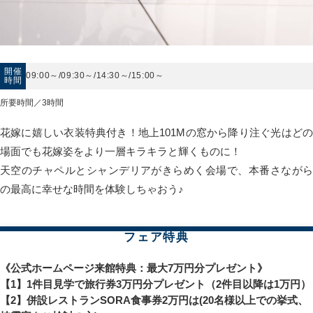
開催
09:00～/09:30～/14:30～/15:00～
時間
所要時間／3時間
花嫁に嬉しい衣装特典付き！地上101Mの窓から降り注ぐ光はどの
場面でも花嫁姿をより一層キラキラと輝くものに！
天空のチャペルとシャンデリアがきらめく会場で、本番さながら
の最高に幸せな時間を体験しちゃおう♪
フェア特典
《公式ホームページ来館特典：最大7万円分プレゼント》
【1】1件目見学で旅行券3万円分プレゼント（2件目以降は1万円）
【2】併設レストランSORA食事券2万円は(20名様以上での挙式、