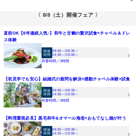
のフルサポート！おふたりにあった結婚式をご提案します。中でも、シャンデリア
と大理石が白くキラキラと輝く天空のチャペルは必見！！
【圧巻の絶景！天空チャペル】地上101ｍの天空のチャペルでの、挙式入場を体験♪
〈 8/8（土）開催フェア 〉
市内を一望できる景観を背景に、お二人の挙式シーンをイメージ♪
【1フロア完全貸切！ゲストのおもてなしにこだわった会場】オープンキッチン併
直前OK【8年連続人気♪】和牛と甘鯛の贅沢試食×チャペル＆ドレ
設・バリアフリー・101Mの絶景を体感できる当館。設備面も、景色や料理の演出
ス体験
でもゲストのおもてなしを考え抜いています。
【料理口コミ8年連続1位受賞！】結婚式当日のメニューはシェフと共に打合せをし
て創るフルオリジナル料理。オープンキッチン併設だからこそできるフランベ演出
09:00～
/
09:30～
開催
時間
14:30～
/
15:00～
はゲストからも大好評！お料理にこだわりたい方必見！！
【ドレスサロン併設！1,000点のラインナップ『ブライダルハウスTUTU』を体感】
所要時間／3時間
全国提携ドレスショップが同ビル13Fに併設。花嫁を魅了し続けるドレスをご体験
ください※試着ご希望の方は事前にお問合せ下さい。。【取り扱いブランド】プロ
【開放感あふれるワンフロア貸切会場】1組貸切の為、ロビー、挙式会場、披露宴
ノビアス／ラフィリエ／エルシール／フルブルーム／エレノア／ハーディエイミス
【初見学でも安心】結婚式の疑問を解決×感動チャペル体験×試食
会場と全ての空間が自由自在にコーディネート可能。どんな色味でも合う会場のた
／ヴィクトリア フランセスカ／アナスイ／ローラアシュレイ／アグネス／クアロ／
《ご見学》お車の方は、GEEKS OKAYAMA地下駐車場無料《ウェルカムベビー認
め、天井装飾やコーディネートで自分らしさを演出♪
09:00～
/
09:30～
開催
その他多数
定会場》お子様がいても安心♪
時間
14:30～
/
15:00～
所要時間／3時間
《来館最大7万円プレゼント》【1】1件目見学で旅行券3万円（2件目以降は1万
円）【2】併設レストランSORAディナー券2万円（20名様以上での挙式・結婚式を
【料理重視必見】黒毛和牛&オマール海老×おもてなし婚が叶う
ご検討の方）【3】無料試食（2万円相当）
《その他来館特典》GEEKS OKAYAMA駐車場無料
09:00～
/
09:30～
開催
《ご成約特典》【1】挙式料20万円OFF【2】衣装48万円分プレゼント※特典は人
時間
14:30～
/
15:00～