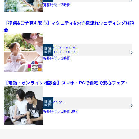
所要時間／3時間
【準備&ご予算も安心】マタニティ&お子様連れウェディング相談
会
09:00～
/
09:30～
開催
時間
14:30～
/
15:00～
所要時間／3時間
【電話・オンライン相談会】スマホ・PCで自宅で安心フェア♪
開催
09:00～
時間
所要時間／1時間30分