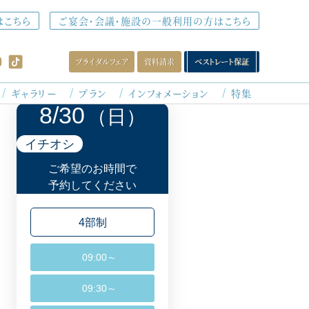
はこちら
ご宴会・会議・施設の一般利用の方はこちら
ブライダルフェア
資料請求
ベストレート保証
ギャラリー
プラン
インフォメーション
特集
8/30
（日）
最新のイチオシフェアはこちら
イチオシ
8/8
土
ご希望のお時間で
09:00～/09:30～/14:30～/15:00～
予約してください
直前OK【8年連続人気♪】和牛と甘鯛の贅沢
パーティ
試食×チャペル＆ドレス体験
4部制
8/9
日
09:00～
10:30～/11:00～/15:00～/15:30～
当日OK【花嫁ALL体験】憧れチャペル×豪華
09:30～
6品無料試食×衣装48万円プレゼント