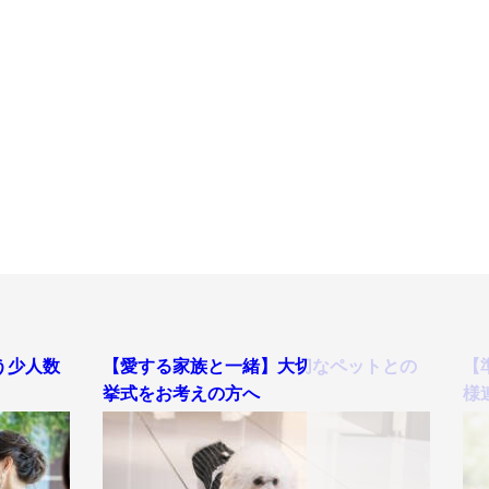
う少人数
【愛する家族と一緒】大切なペットとの
【
挙式をお考えの方へ
様