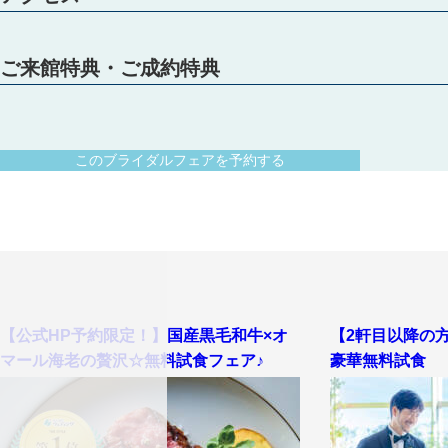
ご来館特典・ご成約特典
このブライダルフェアを予約する
【公式HP予約限定！】国産黒毛和牛×オ
【2軒目以降の
【初めての見学・列席経験０でも安心♪】スタイルグループのプロスタ
マール海老の贅沢☆無料試食フェア♪
豪華無料試食
ご提案します。中でも、シャンデリアと大理石が白くキラキラと輝く天
【圧巻の絶景！天空チャペル】地上101ｍの天空のチャペルでの、挙式
挙式シーンをイメージ♪