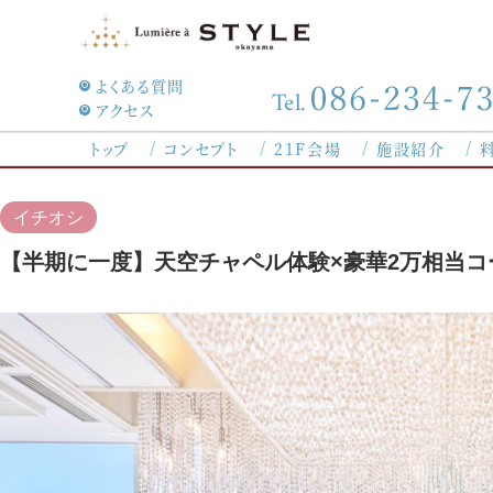
よくある質問
Tel.
アクセス
8/30
トップ
コンセプト
21F会場
施設紹介
（日
イチオシ
【半期に一度】天空チャペル体験×豪華2万相当コ