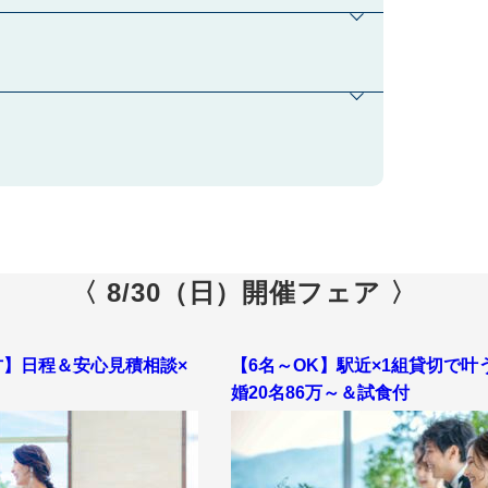
〈 8/30（日）開催フェア 〉
方】日程＆安心見積相談×
【6名～OK】駅近×1組貸切で叶
ッフが安心のフルサポート！おふたりにあった結婚式を
婚20名86万～＆試食付
空のチャペルは必見！！
入場を体験♪市内を一望できる景観を背景に、お二人の