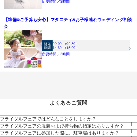
所要時間／3時間
【準備&ご予算も安心】マタニティ&お子様連れウェディング相談
会
09:00～
/
09:30～
開催
時間
14:30～
/
15:00～
所要時間／3時間
よくあるご質問
ブライダルフェアではどんなことをしますか？
チャペル・パーティ会場の見学、ご試食、相談会、お見積りのご説明等、おふたり
ブライダルフェアの服装および持ち物の指定はありますか？
にぴったりなご提案をいたします。
服装は普段着でお気軽にお越しください。写真もご自由に撮影していただけます。
ブライダルフェアに参加した際に、駐車場はありますか？