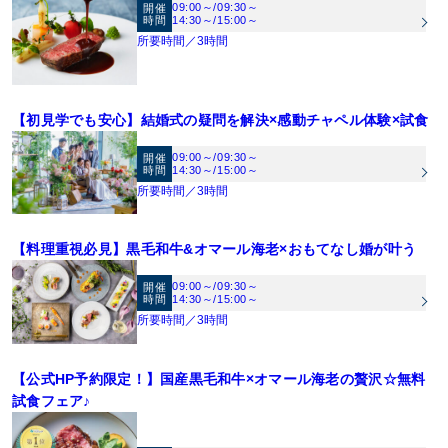
09:00～
/
09:30～
開催
時間
14:30～
/
15:00～
所要時間／3時間
【初見学でも安心】結婚式の疑問を解決×感動チャペル体験×試食
【オンライン相談会】スマートフォン・パソコンで参加。無料ビデオ通話を使用す
れば、経験豊富なブライダルプランナーが、会場の魅力や挙式・披露宴の流れ、最
09:00～
/
09:30～
開催
時間
14:30～
/
15:00～
新のトレンド、気になるお見積りまで丁寧にご案内。オンラインならではのリラッ
所要時間／3時間
クスした雰囲気で、おふたりのペースに合わせてご相談いただけます。
【料理重視必見】黒毛和牛&オマール海老×おもてなし婚が叶う
09:00～
/
09:30～
開催
時間
14:30～
/
15:00～
所要時間／3時間
【公式HP予約限定！】国産黒毛和牛×オマール海老の贅沢☆無料
試食フェア♪