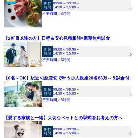
09:00～
/
09:30～
開催
時間
14:30～
/
15:00～
所要時間／3時間
【2軒目以降の方】日程＆安心見積相談×豪華無料試食
09:00～
/
09:30～
開催
時間
14:30～
/
15:00～
所要時間／3時間
【6名～OK】駅近×1組貸切で叶う少人数婚20名86万～＆試食付
09:00～
/
09:30～
開催
時間
14:30～
/
15:00～
所要時間／3時間
【愛する家族と一緒】大切なペットとの挙式をお考えの方へ
09:00～
/
09:30～
開催
時間
14:30～
/
15:00～