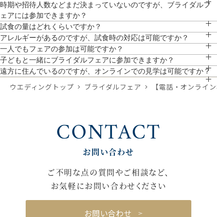
クレド地下駐車場にお停めいただけますと、全額対応いたします。
時期や招待人数などまだ決まっていないのですが、ブライダルフ
ェアには参加できますか？
参加可能です。大まかでも時期や人数がわかっていると、より具体的なお見積りの
試食の量はどれくらいですか？
作成や、ご提案が可能です。
前菜・スープ・メイン(肉・魚）を1プレートに盛り込み、デザート付きの無料試食
アレルギーがあるのですが、試食時の対応は可能ですか？
となっております。
対応しております。予約時にお聞かせください。
一人でもフェアの参加は可能ですか？
お一人でのご参加、ご友人やご家族とのご参加も可能です。
子どもと一緒にブライダルフェアに参加できますか？
ぜひ一緒にご来館ください。館内はバリアフリーのためベビーカーでのご来館も可
遠方に住んでいるのですが、オンラインでの見学は可能ですか？
能です。個室対応も可能ですので、事前にご希望をお聞かせください。
スマホやPCから参加が可能です。「オンライン相談フェア」よりご予約いただけ
ウエディングトップ
ブライダルフェア
【電話・オンライン
ます。
CONTACT
お問い合わせ
ご不明な点の質問やご相談など、
お気軽にお問い合わせください
お問い合わせ